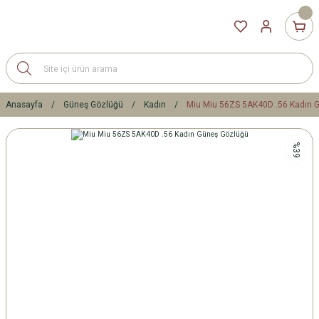
Anasayfa
Güneş Gözlüğü
Kadın
Miu Miu 56ZS 5AK40D .56 Kadın 
%39