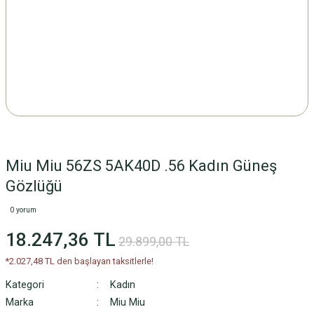
Miu Miu 56ZS 5AK40D .56 Kadın Güneş
Gözlüğü
0 yorum
18.247,36 TL
29.899,00 TL
*2.027,48 TL den başlayan taksitlerle!
Kategori
Kadın
Marka
Miu Miu