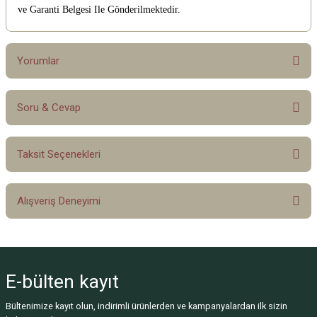
ve Garanti Belgesi Ile Gönderilmektedir.
Yorumlar
Soru & Cevap
Bu ürüne ilk yorumu siz yapın!
Taksit Seçenekleri
Yorum Yaz
Ürün hakkında henüz soru sorulmamış.
Alışveriş Deneyimi
Soru Sor
Sitemize ilk yorumu siz yapın!
E-bülten
kayıt
Deneyimini Paylaş
Bültenimize kayıt olun, indirimli ürünlerden ve kampanyalardan ilk sizin