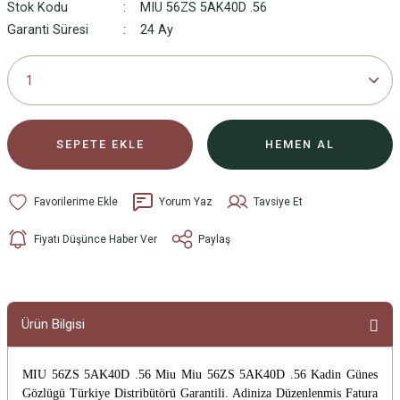
Stok Kodu
MIU 56ZS 5AK40D .56
Garanti Süresi
24 Ay
SEPETE EKLE
HEMEN AL
Yorum Yaz
Tavsiye Et
Fiyatı Düşünce Haber Ver
Paylaş
Ürün Bilgisi
MIU 56ZS 5AK40D .56 Miu Miu 56ZS 5AK40D .56 Kadin Günes
Gözlügü
Türkiye Distribütörü Garantili. Adiniza Düzenlenmis Fatura