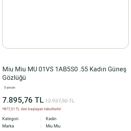
Miu Miu MU 01VS 1AB5S0 .55 Kadın Güneş
Gözlüğü
0 yorum
7.895,76 TL
12.937,50 TL
*877,31 TL den başlayan taksitlerle!
Kategori
Kadın
Marka
Miu Miu