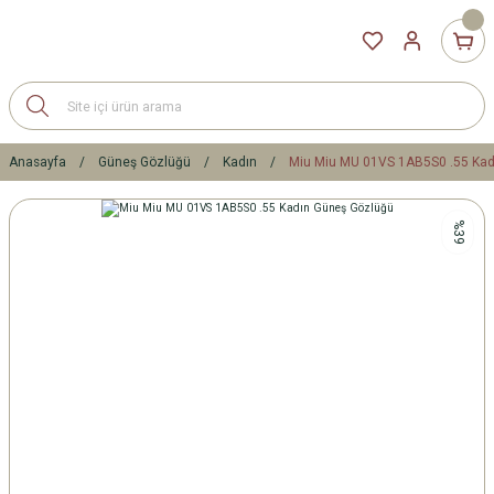
Anasayfa
Güneş Gözlüğü
Kadın
Miu Miu MU 01VS 1AB5S0 .55 Kad
%39