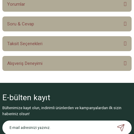
Yorumlar
Soru & Cevap
Bu ürüne ilk yorumu siz yapın!
Taksit Seçenekleri
Yorum Yaz
Ürün hakkında henüz soru sorulmamış.
Alışveriş Deneyimi
Soru Sor
Sitemize ilk yorumu siz yapın!
E-bülten
kayıt
Deneyimini Paylaş
Bültenimize kayıt olun, indirimli ürünlerden ve kampanyalardan ilk sizin
haberiniz olsun!