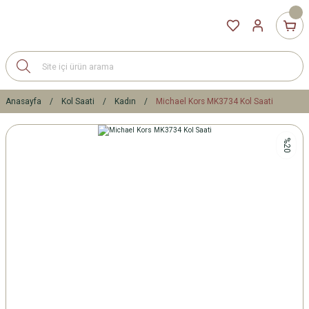
Anasayfa
Kol Saati
Kadın
Michael Kors MK3734 Kol Saati
%20