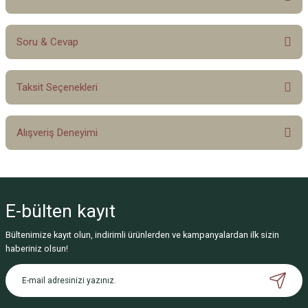
Soru & Cevap
Bu ürüne ilk yorumu siz yapın!
Taksit Seçenekleri
Yorum Yaz
Ürün hakkında henüz soru sorulmamış.
Alışveriş Deneyimi
Soru Sor
Sitemize ilk yorumu siz yapın!
E-bülten
kayıt
Deneyimini Paylaş
Bültenimize kayıt olun, indirimli ürünlerden ve kampanyalardan ilk sizin
haberiniz olsun!