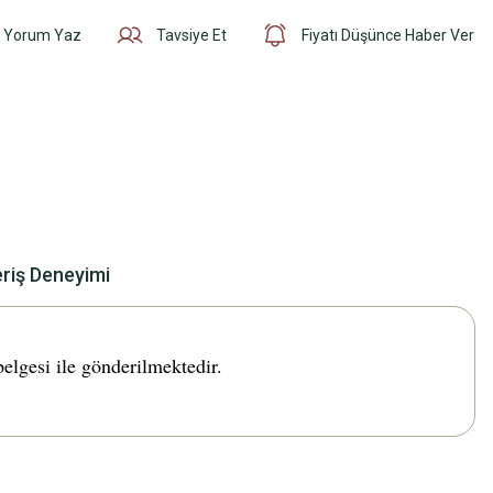
Yorum Yaz
Tavsiye Et
Fiyatı Düşünce Haber Ver
eriş Deneyimi
lgesi ile gönderilmektedir.