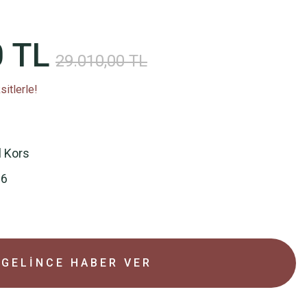
0 TL
29.010,00 TL
itlerle!
l Kors
16
GELİNCE HABER VER