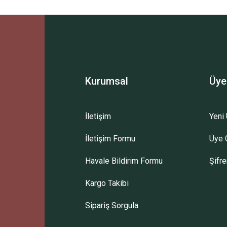
Ürün hakkında henüz soru sorulmamış.
Bu ürüne ilk yorumu siz yapın!
Sitemize ilk yorumu siz yapın!
Deneyimini Paylaş
Yorum Yaz
Soru Sor
Kurumsal
Üye
İletişim
Yeni 
İletişim Formu
Üye G
Havale Bildirim Formu
Şifr
Kargo Takibi
Sipariş Sorgula