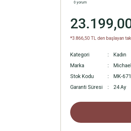
0 yorum
23.199,0
*3.866,50 TL den başlayan taks
Kategori
Kadın
Marka
Michae
Stok Kodu
MK-67
Garanti Süresi
24 Ay