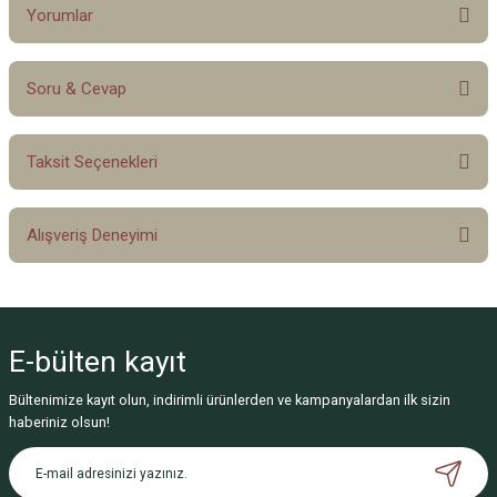
Yorumlar
Soru & Cevap
Bu ürüne ilk yorumu siz yapın!
Taksit Seçenekleri
Yorum Yaz
Ürün hakkında henüz soru sorulmamış.
Alışveriş Deneyimi
Soru Sor
Sitemize ilk yorumu siz yapın!
E-bülten
kayıt
Deneyimini Paylaş
Bültenimize kayıt olun, indirimli ürünlerden ve kampanyalardan ilk sizin
haberiniz olsun!