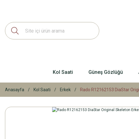
Kol Saati
Güneş Gözlüğü
Anasayfa
Kol Saati
Erkek
Rado R12162153 DiaStar Origin