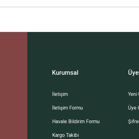
Ürün hakkında henüz soru sorulmamış.
Bu ürüne ilk yorumu siz yapın!
Sitemize ilk yorumu siz yapın!
Deneyimini Paylaş
Yorum Yaz
Soru Sor
Kurumsal
Üye
İletişim
Yeni 
İletişim Formu
Üye G
Havale Bildirim Formu
Şifr
Kargo Takibi