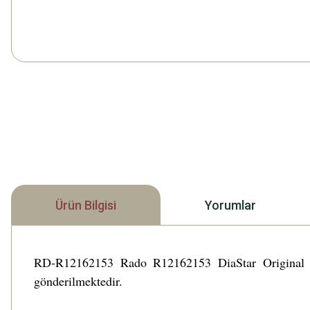
Ürün Bilgisi
Yorumlar
RD-R12162153 Rado R12162153 DiaStar Original Skel
gönderilmektedir.