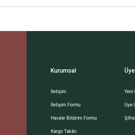
Ürün hakkında henüz soru sorulmamış.
Bu ürüne ilk yorumu siz yapın!
Sitemize ilk yorumu siz yapın!
Deneyimini Paylaş
Yorum Yaz
Soru Sor
Kurumsal
Üye
İletişim
Yeni 
İletişim Formu
Üye G
Havale Bildirim Formu
Şifr
Kargo Takibi