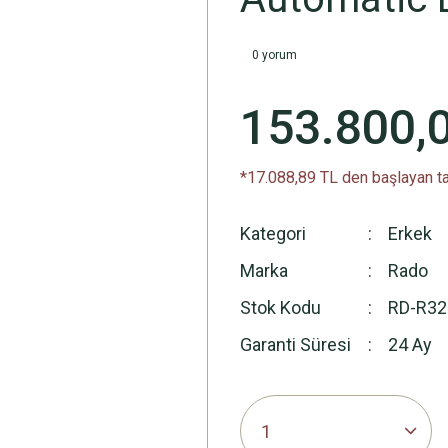
0 yorum
153.800,
*17.088,89 TL den başlayan ta
Kategori
Erkek
Marka
Rado
Stok Kodu
RD-R32
Garanti Süresi
24 Ay