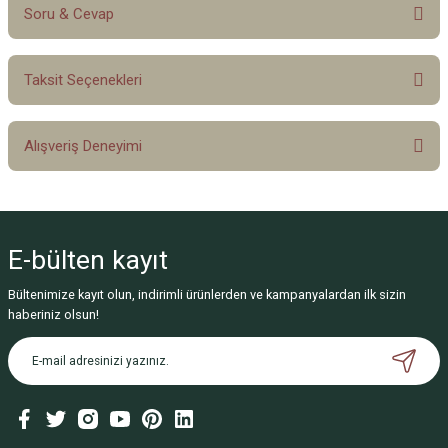
Soru & Cevap
Bu ürüne ilk yorumu siz yapın!
Taksit Seçenekleri
Yorum Yaz
Ürün hakkında henüz soru sorulmamış.
Alışveriş Deneyimi
Soru Sor
Sitemize ilk yorumu siz yapın!
E-bülten
kayıt
Deneyimini Paylaş
Bültenimize kayıt olun, indirimli ürünlerden ve kampanyalardan ilk sizin
haberiniz olsun!