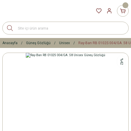
Anasayfa
Güneş Gözlüğü
Unisex
Ray-Ban RB 0102S 004/GA .58 U
%42