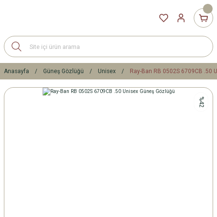
Anasayfa
Güneş Gözlüğü
Unisex
Ray-Ban RB 0502S 6709CB .50 U
%42