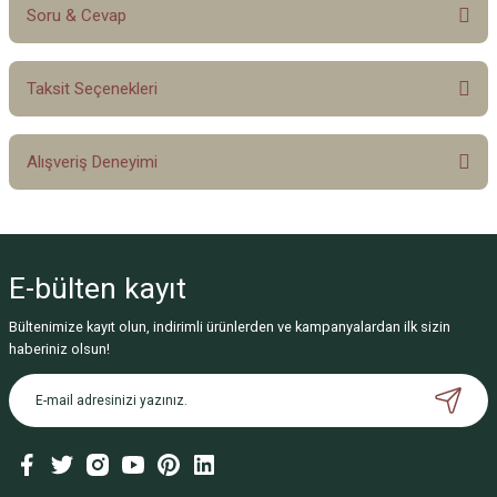
Soru & Cevap
Bu ürüne ilk yorumu siz yapın!
Taksit Seçenekleri
Yorum Yaz
Ürün hakkında henüz soru sorulmamış.
Alışveriş Deneyimi
Soru Sor
Sitemize ilk yorumu siz yapın!
E-bülten
kayıt
Deneyimini Paylaş
Bültenimize kayıt olun, indirimli ürünlerden ve kampanyalardan ilk sizin
haberiniz olsun!