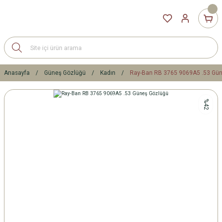
Anasayfa
Güneş Gözlüğü
Kadın
Ray-Ban RB 3765 9069A5 .53 Gü
%42