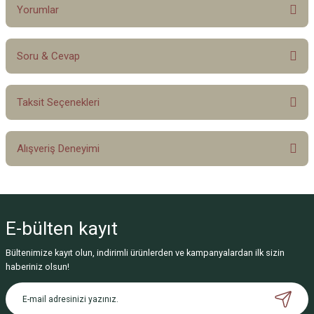
Yorumlar
Soru & Cevap
Bu ürüne ilk yorumu siz yapın!
Taksit Seçenekleri
Yorum Yaz
Ürün hakkında henüz soru sorulmamış.
Alışveriş Deneyimi
Soru Sor
Sitemize ilk yorumu siz yapın!
E-bülten
kayıt
Deneyimini Paylaş
Bültenimize kayıt olun, indirimli ürünlerden ve kampanyalardan ilk sizin
haberiniz olsun!