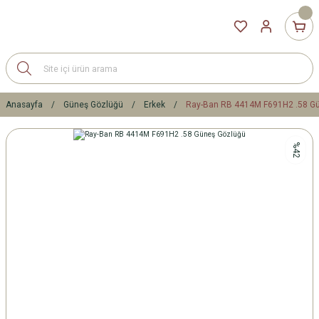
Anasayfa
Güneş Gözlüğü
Erkek
Ray-Ban RB 4414M F691H2 .58 G
%42