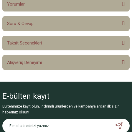
Yorumlar
Soru & Cevap
Bu ürüne ilk yorumu siz yapın!
Taksit Seçenekleri
Yorum Yaz
Ürün hakkında henüz soru sorulmamış.
Alışveriş Deneyimi
Soru Sor
Sitemize ilk yorumu siz yapın!
E-bülten
kayıt
Deneyimini Paylaş
Bültenimize kayıt olun, indirimli ürünlerden ve kampanyalardan ilk sizin
haberiniz olsun!