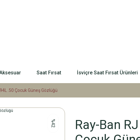
Aksesuar
Saat Fırsat
İsviçre Saat Fırsat Ürünleri
94L .50 Çocuk Güneş Gözlüğü
Ray-Ban RJ
%42
Çocuk Güne