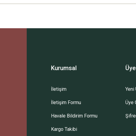
Ürün hakkında henüz soru sorulmamış.
Bu ürüne ilk yorumu siz yapın!
Sitemize ilk yorumu siz yapın!
Deneyimini Paylaş
Yorum Yaz
Soru Sor
Kurumsal
Üye
İletişim
Yeni 
İletişim Formu
Üye G
Havale Bildirim Formu
Şifr
Kargo Takibi