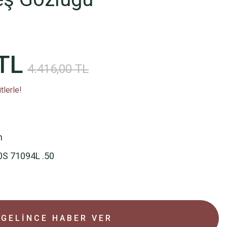
TL
4.416,00 TL
tlerle!
n
0S 71094L .50
GELİNCE HABER VER