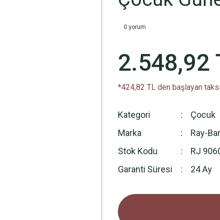
0 yorum
2.548,92 
*424,82 TL den başlayan taksi
Kategori
Çocuk
Marka
Ray-Ba
Stok Kodu
RJ 906
Garanti Süresi
24 Ay