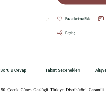
Paylaş
Soru & Cevap
Taksit Seçenekleri
Alışv
 .50 Çocuk Günes Gözlügü
Türkiye Distribütörü Garantili