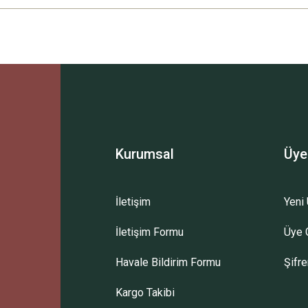
Ürün hakkında henüz soru sorulmamış.
Bu ürüne ilk yorumu siz yapın!
Sitemize ilk yorumu siz yapın!
Deneyimini Paylaş
Yorum Yaz
Soru Sor
Kurumsal
Üye
İletişim
Yeni 
İletişim Formu
Üye G
Havale Bildirim Formu
Şifr
Kargo Takibi