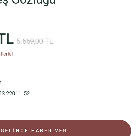
TL
5.669,00 TL
tlerle!
n
6S 22011 .52
GELİNCE HABER VER