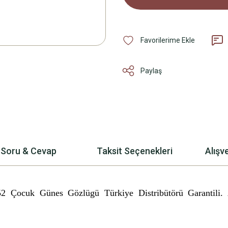
Paylaş
Soru & Cevap
Taksit Seçenekleri
Alışv
.52 Çocuk Günes Gözlügü
Türkiye Distribütörü Garantili