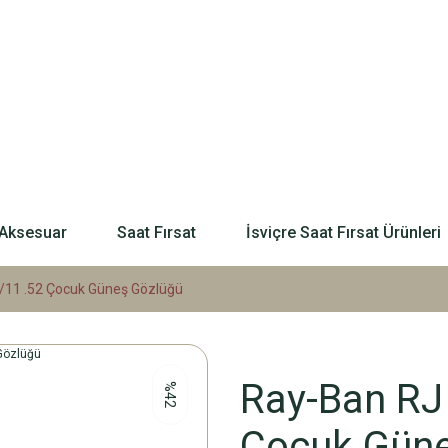
Aksesuar
Saat Fırsat
İsviçre Saat Fırsat Ürünleri
/11 .52 Çocuk Güneş Gözlüğü
Ray-Ban RJ
%42
Çocuk Güne