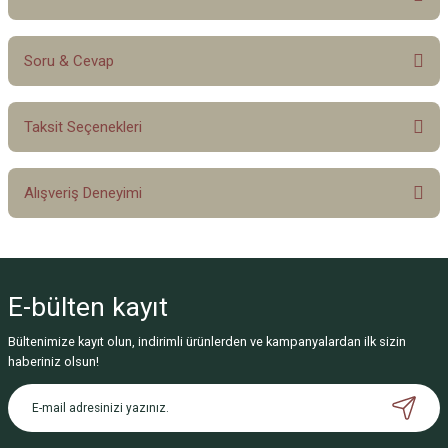
Soru & Cevap
Bu ürüne ilk yorumu siz yapın!
Taksit Seçenekleri
Yorum Yaz
Ürün hakkında henüz soru sorulmamış.
Alışveriş Deneyimi
Soru Sor
Sitemize ilk yorumu siz yapın!
E-bülten
kayıt
Deneyimini Paylaş
Bültenimize kayıt olun, indirimli ürünlerden ve kampanyalardan ilk sizin
haberiniz olsun!