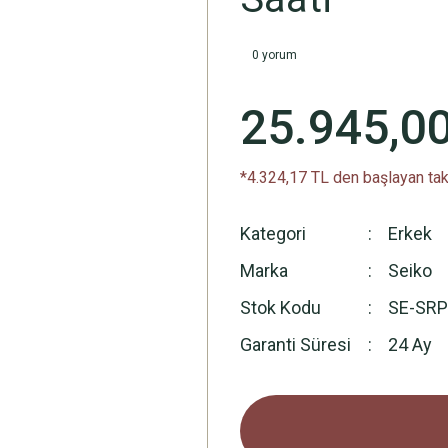
0 yorum
25.945,0
*4.324,17 TL den başlayan taks
Kategori
Erkek
Marka
Seiko
Stok Kodu
SE-SR
Garanti Süresi
24 Ay