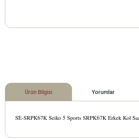
Ürün Bilgisi
Yorumlar
SE-SRPK67K Seiko 5 Sports SRPK67K Erkek Kol Saati Tü