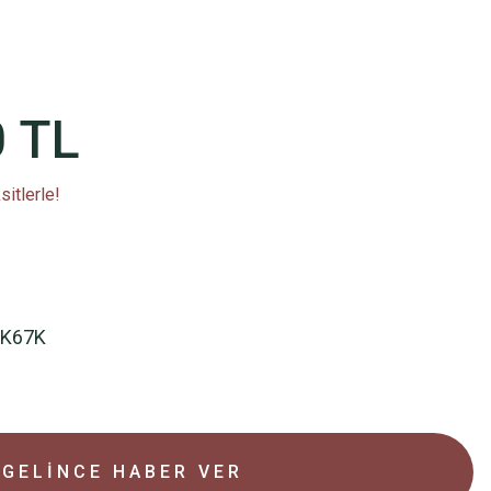
0 TL
itlerle!
PK67K
GELİNCE HABER VER