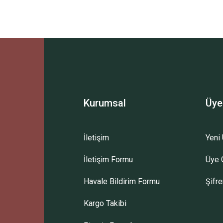
Ürün hakkında henüz soru sorulmamış.
Bu ürüne ilk yorumu siz yapın!
Sitemize ilk yorumu siz yapın!
Deneyimini Paylaş
Yorum Yaz
Soru Sor
Kurumsal
Üye
İletişim
Yeni 
İletişim Formu
Üye G
Havale Bildirim Formu
Şifr
Kargo Takibi