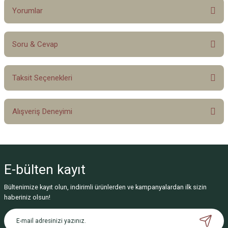
Yorumlar
Soru & Cevap
Bu ürüne ilk yorumu siz yapın!
Taksit Seçenekleri
Yorum Yaz
Ürün hakkında henüz soru sorulmamış.
Alışveriş Deneyimi
Soru Sor
Sitemize ilk yorumu siz yapın!
E-bülten
kayıt
Deneyimini Paylaş
Bültenimize kayıt olun, indirimli ürünlerden ve kampanyalardan ilk sizin
haberiniz olsun!