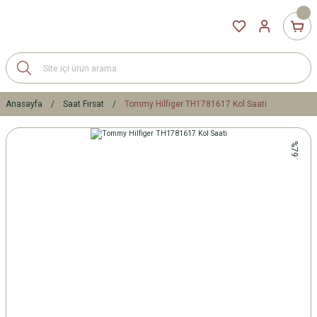
Anasayfa
Saat Fırsat
Tommy Hilfiger TH1781617 Kol Saati
%79