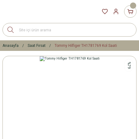
Anasayfa
Saat Fırsat
Tommy Hilfiger TH1781769 Kol Saati
%79