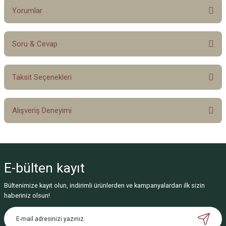
Yorumlar
Soru & Cevap
Bu ürüne ilk yorumu siz yapın!
Taksit Seçenekleri
Yorum Yaz
Ürün hakkında henüz soru sorulmamış.
Alışveriş Deneyimi
Soru Sor
Sitemize ilk yorumu siz yapın!
E-bülten
kayıt
Deneyimini Paylaş
Bültenimize kayıt olun, indirimli ürünlerden ve kampanyalardan ilk sizin
haberiniz olsun!