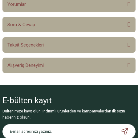
Yorumlar
Soru & Cevap
Bu ürüne ilk yorumu siz yapın!
Taksit Seçenekleri
Yorum Yaz
Ürün hakkında henüz soru sorulmamış.
Alışveriş Deneyimi
Soru Sor
Sitemize ilk yorumu siz yapın!
E-bülten
kayıt
Deneyimini Paylaş
Bültenimize kayıt olun, indirimli ürünlerden ve kampanyalardan ilk sizin
haberiniz olsun!