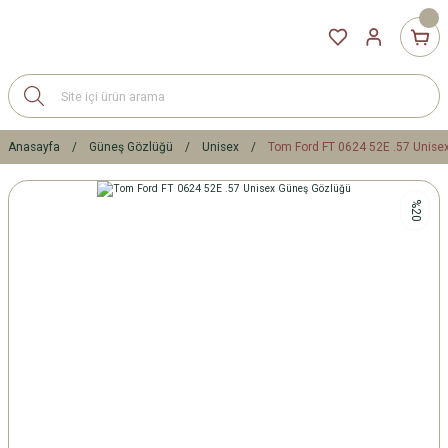
Anasayfa
Güneş Gözlüğü
Unisex
Tom Ford FT 0624 52E .57 Unise
%20