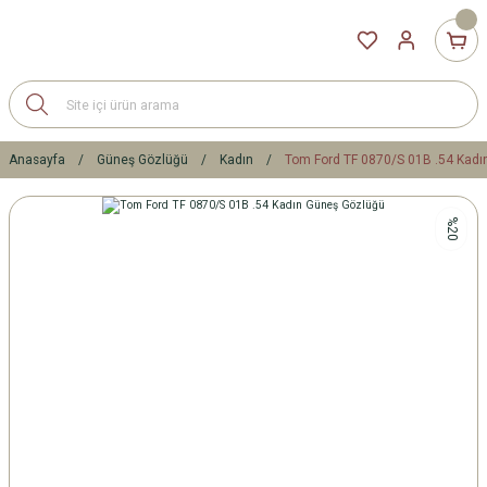
Anasayfa
Güneş Gözlüğü
Kadın
Tom Ford TF 0870/S 01B .54 Kadı
%20