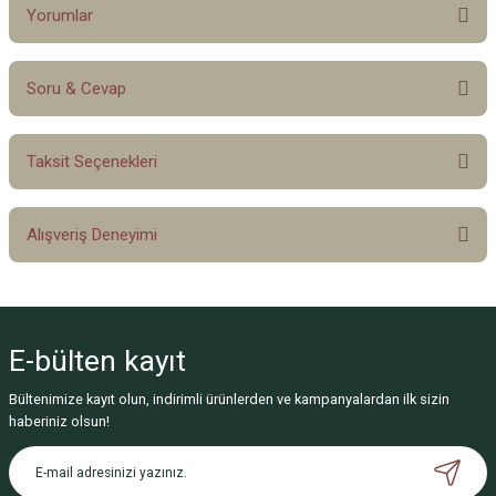
Yorumlar
Soru & Cevap
Bu ürüne ilk yorumu siz yapın!
Taksit Seçenekleri
Yorum Yaz
Ürün hakkında henüz soru sorulmamış.
Alışveriş Deneyimi
Soru Sor
Sitemize ilk yorumu siz yapın!
E-bülten
kayıt
Deneyimini Paylaş
Bültenimize kayıt olun, indirimli ürünlerden ve kampanyalardan ilk sizin
haberiniz olsun!