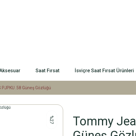
Aksesuar
Saat Fırsat
İsviçre Saat Fırsat Ürünleri
 PJPKU .58 Güneş Gözlüğü
Tommy Jean
%27
Güneş Gözl