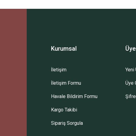
Ürün hakkında henüz soru sorulmamış.
Bu ürüne ilk yorumu siz yapın!
Sitemize ilk yorumu siz yapın!
Deneyimini Paylaş
Yorum Yaz
Soru Sor
Kurumsal
Üye
İletişim
Yeni 
İletişim Formu
Üye G
Havale Bildirim Formu
Şifr
Kargo Takibi
Sipariş Sorgula