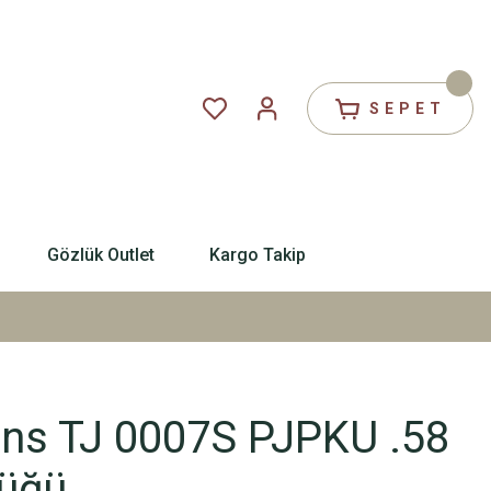
SEPET
Gözlük Outlet
Kargo Takip
s TJ 0007S PJPKU .58
üğü