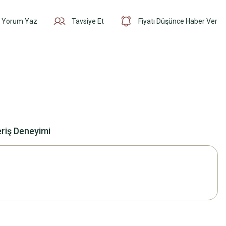
Yorum Yaz
Tavsiye Et
Fiyatı Düşünce Haber Ver
eriş Deneyimi