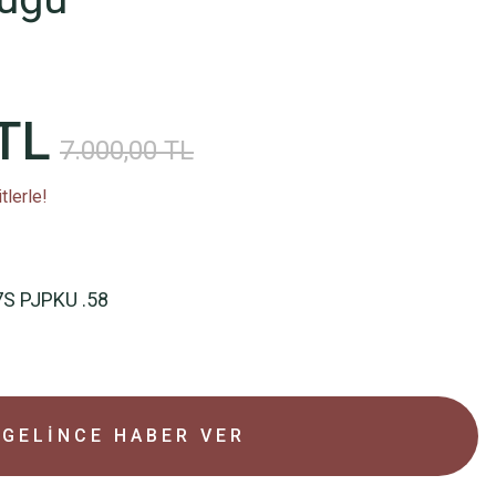
TL
7.000,00 TL
tlerle!
7S PJPKU .58
GELİNCE HABER VER