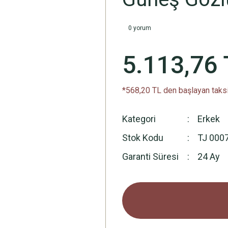
0 yorum
5.113,76 
*568,20 TL den başlayan taksi
Kategori
Erkek
Stok Kodu
TJ 000
Garanti Süresi
24 Ay