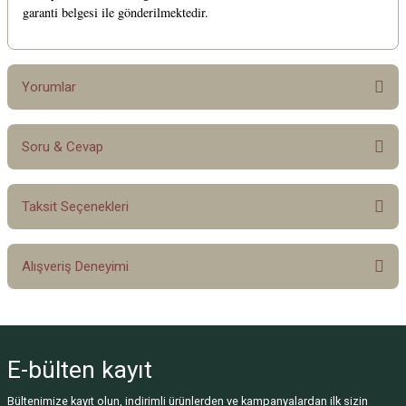
garanti belgesi ile gönderilmektedir.
Yorumlar
Soru & Cevap
Bu ürüne ilk yorumu siz yapın!
Taksit Seçenekleri
Yorum Yaz
Ürün hakkında henüz soru sorulmamış.
Alışveriş Deneyimi
Soru Sor
Sitemize ilk yorumu siz yapın!
E-bülten
kayıt
Deneyimini Paylaş
Bültenimize kayıt olun, indirimli ürünlerden ve kampanyalardan ilk sizin