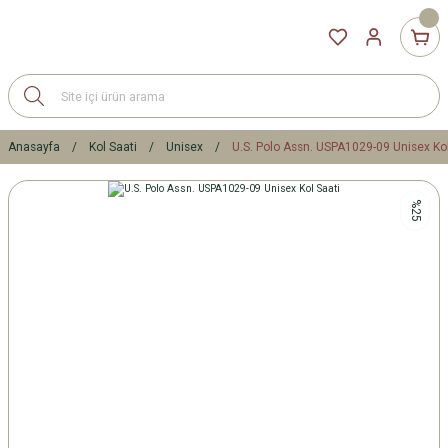
Anasayfa
Kol Saati
Unisex
U.S. Polo Assn. USPA1029-09 Unisex Kol
%25