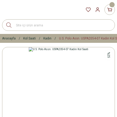
Anasayfa
Kol Saati
Kadın
U.S. Polo Assn. USPA2054-07 Kadın Kol S
%25