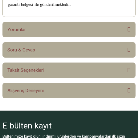
garanti belgesi ile gönderilmektedir.
Yorumlar
Soru & Cevap
Bu ürüne ilk yorumu siz yapın!
Taksit Seçenekleri
Yorum Yaz
Ürün hakkında henüz soru sorulmamış.
Alışveriş Deneyimi
Soru Sor
Sitemize ilk yorumu siz yapın!
E-bülten
kayıt
Deneyimini Paylaş
Bültenimize kayıt olun, indirimli ürünlerden ve kampanyalardan ilk sizin