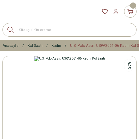
Anasayfa
Kol Saati
Kadın
U.S. Polo Assn. USPA2061-06 Kadın Kol S
%25