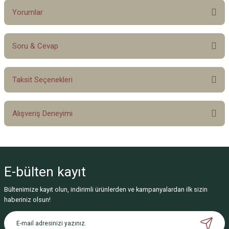
Yorumlar
Soru & Cevap
Bu ürüne ilk yorumu siz yapın!
Taksit Seçenekleri
Yorum Yaz
Ürün hakkında henüz soru sorulmamış.
Alışveriş Deneyimi
Soru Sor
Sitemize ilk yorumu siz yapın!
E-bülten
kayıt
Deneyimini Paylaş
Bültenimize kayıt olun, indirimli ürünlerden ve kampanyalardan ilk sizin
haberiniz olsun!