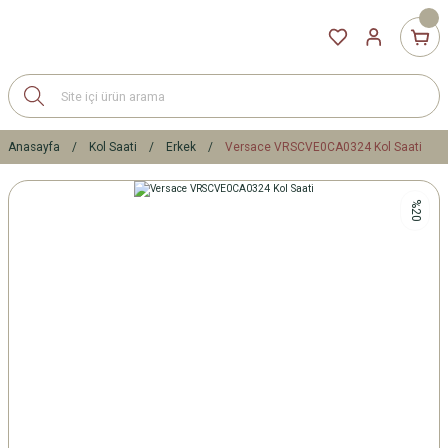
Anasayfa
Kol Saati
Erkek
Versace VRSCVE0CA0324 Kol Saati
%20