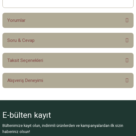
Yorumlar
Soru & Cevap
Bu ürüne ilk yorumu siz yapın!
Taksit Seçenekleri
Yorum Yaz
Ürün hakkında henüz soru sorulmamış.
Alışveriş Deneyimi
Soru Sor
Sitemize ilk yorumu siz yapın!
E-bülten
kayıt
Deneyimini Paylaş
Bültenimize kayıt olun, indirimli ürünlerden ve kampanyalardan ilk sizin
haberiniz olsun!