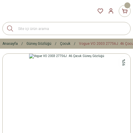
Anasayfa
Güneş Gözlüğü
Çocuk
Vogue VO 2003 27756J .46 Çoc
%56