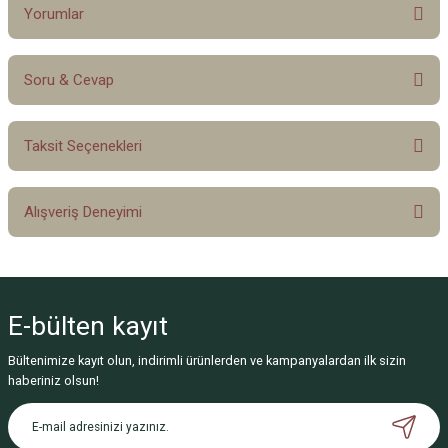
Yorumlar
Soru & Cevap
Bu ürüne ilk yorumu siz yapın!
Taksit Seçenekleri
Yorum Yaz
Ürün hakkında henüz soru sorulmamış.
Alışveriş Deneyimi
Soru Sor
Sitemize ilk yorumu siz yapın!
E-bülten
kayıt
Deneyimini Paylaş
Bültenimize kayıt olun, indirimli ürünlerden ve kampanyalardan ilk sizin
haberiniz olsun!