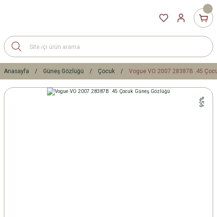
Anasayfa
Güneş Gözlüğü
Çocuk
Vogue VO 2007 28387B .45 Çoc
%56