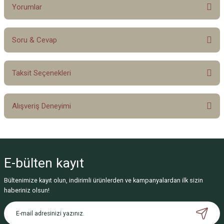
Yorumlar
Soru & Cevap
Bu ürüne ilk yorumu siz yapın!
Taksit Seçenekleri
Yorum Yaz
Ürün hakkında henüz soru sorulmamış.
Alışveriş Deneyimi
Soru Sor
Sitemize ilk yorumu siz yapın!
E-bülten
kayıt
Deneyimini Paylaş
Bültenimize kayıt olun, indirimli ürünlerden ve kampanyalardan ilk sizin
haberiniz olsun!