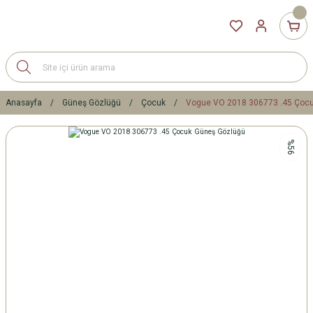
Anasayfa
Güneş Gözlüğü
Çocuk
Vogue VO 2018 306773 .45 Çoc
%56