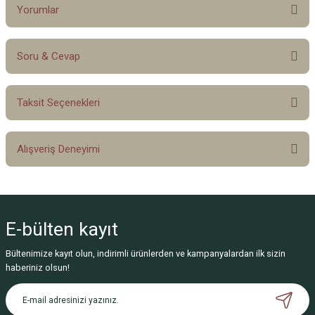
Yorumlar
Soru & Cevap
Bu ürüne ilk yorumu siz yapın!
Taksit Seçenekleri
Yorum Yaz
Ürün hakkında henüz soru sorulmamış.
Alışveriş Deneyimi
Soru Sor
Sitemize ilk yorumu siz yapın!
E-bülten
kayıt
Deneyimini Paylaş
Bültenimize kayıt olun, indirimli ürünlerden ve kampanyalardan ilk sizin
haberiniz olsun!