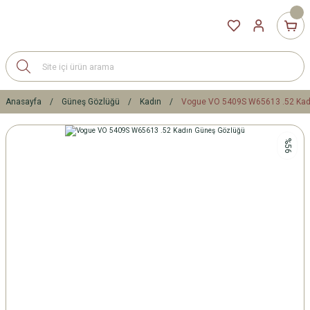
Anasayfa
Güneş Gözlüğü
Kadın
Vogue VO 5409S W65613 .52 Kad
%56