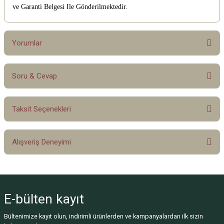
ve Garanti Belgesi Ile Gönderilmektedir.
Yorumlar
Soru & Cevap
Bu ürüne ilk yorumu siz yapın!
Taksit Seçenekleri
Yorum Yaz
Ürün hakkında henüz soru sorulmamış.
Alışveriş Deneyimi
Soru Sor
Sitemize ilk yorumu siz yapın!
E-bülten
kayıt
Deneyimini Paylaş
Bültenimize kayıt olun, indirimli ürünlerden ve kampanyalardan ilk sizin