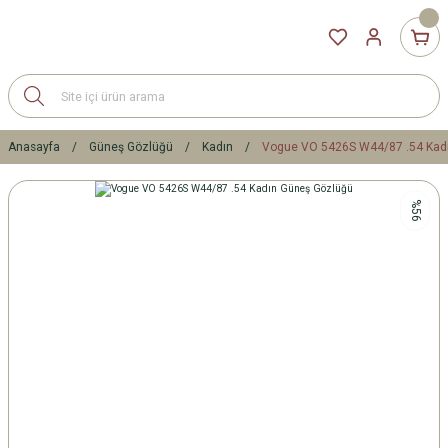
Anasayfa
Güneş Gözlüğü
Kadın
Vogue VO 5426S W44/87 .54 Kad
%56