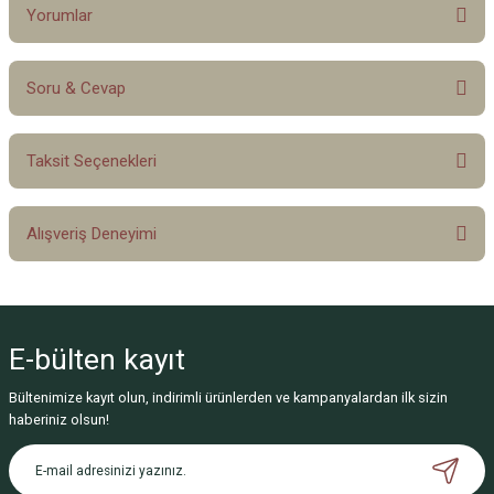
Yorumlar
Soru & Cevap
Bu ürüne ilk yorumu siz yapın!
Taksit Seçenekleri
Yorum Yaz
Ürün hakkında henüz soru sorulmamış.
Alışveriş Deneyimi
Soru Sor
Sitemize ilk yorumu siz yapın!
E-bülten
kayıt
Deneyimini Paylaş
Bültenimize kayıt olun, indirimli ürünlerden ve kampanyalardan ilk sizin
haberiniz olsun!