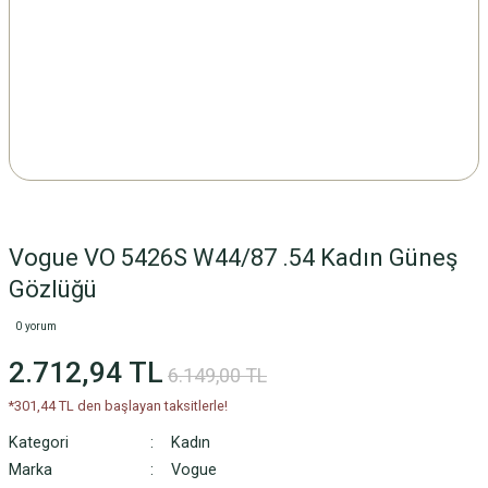
Vogue VO 5426S W44/87 .54 Kadın Güneş
Gözlüğü
0 yorum
2.712,94 TL
6.149,00 TL
*301,44 TL den başlayan taksitlerle!
Kategori
Kadın
Marka
Vogue