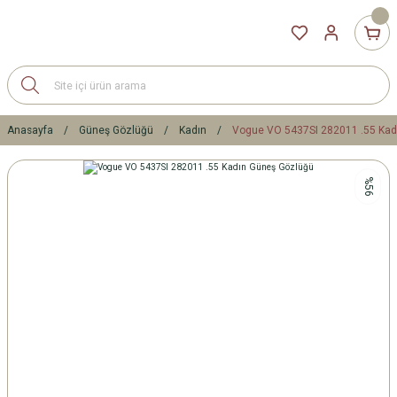
Anasayfa
Güneş Gözlüğü
Kadın
Vogue VO 5437SI 282011 .55 Kad
%56