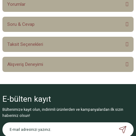
Yorumlar
Soru & Cevap
Bu ürüne ilk yorumu siz yapın!
Taksit Seçenekleri
Yorum Yaz
Ürün hakkında henüz soru sorulmamış.
Alışveriş Deneyimi
Soru Sor
Sitemize ilk yorumu siz yapın!
E-bülten
kayıt
Deneyimini Paylaş
Bültenimize kayıt olun, indirimli ürünlerden ve kampanyalardan ilk sizin
haberiniz olsun!