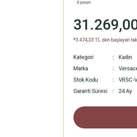
0 yorum
31.269,0
*3.474,33 TL den başlayan taks
Kategori
Kadın
Marka
Versac
Stok Kodu
VRSC-
Garanti Süresi
24 Ay