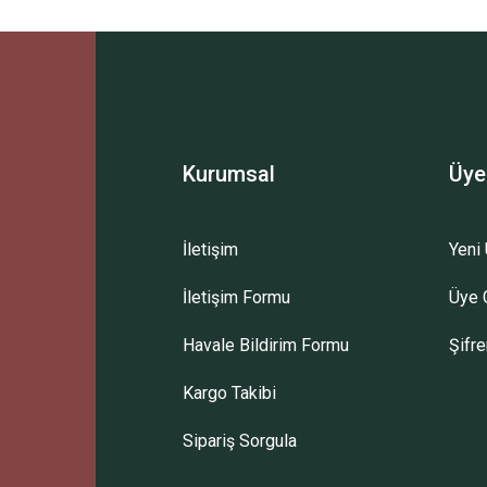
Ürün hakkında henüz soru sorulmamış.
Bu ürüne ilk yorumu siz yapın!
Sitemize ilk yorumu siz yapın!
Deneyimini Paylaş
Yorum Yaz
Soru Sor
Kurumsal
Üye
İletişim
Yeni 
İletişim Formu
Üye G
Havale Bildirim Formu
Şifr
Kargo Takibi
Sipariş Sorgula