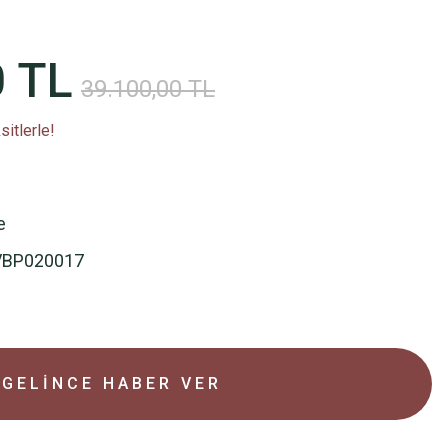
0 TL
39.100,00 TL
itlerle!
e
VBP020017
GELİNCE HABER VER