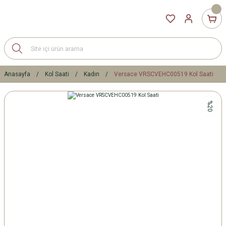
Anasayfa
Kol Saati
Kadın
Versace VRSCVEHC00519 Kol Saati
%20