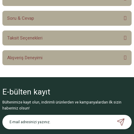
Soru & Cevap
Bu ürüne ilk yorumu siz yapın!
Taksit Seçenekleri
Yorum Yaz
Ürün hakkında henüz soru sorulmamış.
Alışveriş Deneyimi
Soru Sor
Sitemize ilk yorumu siz yapın!
E-bülten
kayıt
Deneyimini Paylaş
Bültenimize kayıt olun, indirimli ürünlerden ve kampanyalardan ilk sizin
haberiniz olsun!