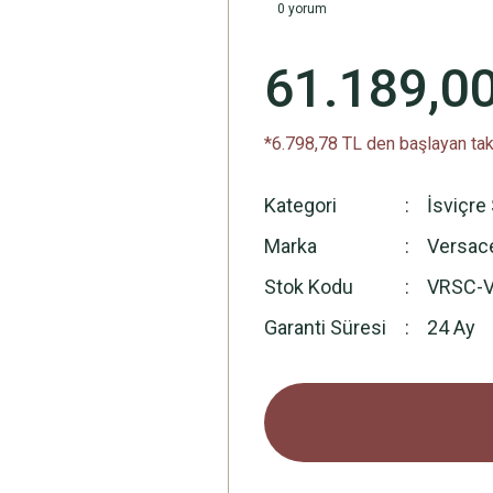
0 yorum
61.189,0
*6.798,78 TL den başlayan taks
Kategori
İsviçre 
Marka
Versac
Stok Kodu
VRSC-
Garanti Süresi
24 Ay