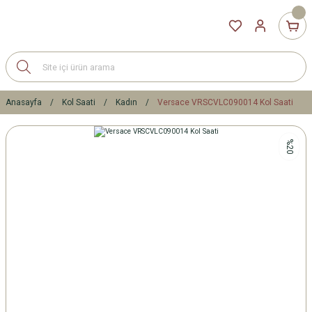
Anasayfa
Kol Saati
Kadın
Versace VRSCVLC090014 Kol Saati
%20