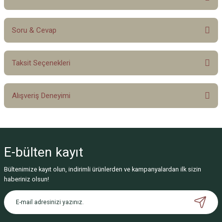
Soru & Cevap
Bu ürüne ilk yorumu siz yapın!
Taksit Seçenekleri
Yorum Yaz
Ürün hakkında henüz soru sorulmamış.
Alışveriş Deneyimi
Soru Sor
Sitemize ilk yorumu siz yapın!
E-bülten
kayıt
Deneyimini Paylaş
Bültenimize kayıt olun, indirimli ürünlerden ve kampanyalardan ilk sizin
haberiniz olsun!