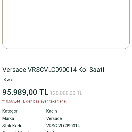
Versace VRSCVLC090014 Kol Saati
0 yorum
95.989,00 TL
120.000,00 TL
*10.665,44 TL den başlayan taksitlerle!
Kategori
Kadın
Marka
Versace
Stok Kodu
VRSC-VLC090014