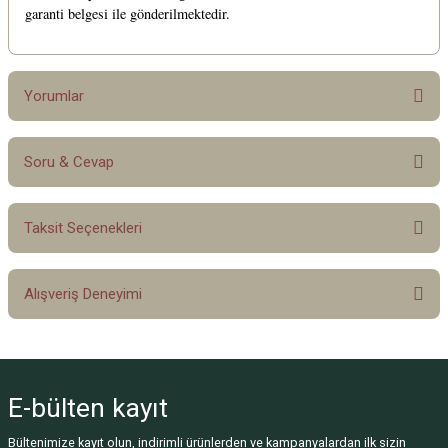
garanti belgesi ile gönderilmektedir.
Yorumlar
Soru & Cevap
Bu ürüne ilk yorumu siz yapın!
Taksit Seçenekleri
Yorum Yaz
Ürün hakkında henüz soru sorulmamış.
Alışveriş Deneyimi
Soru Sor
Sitemize ilk yorumu siz yapın!
E-bülten
kayıt
Deneyimini Paylaş
Bültenimize kayıt olun, indirimli ürünlerden ve kampanyalardan ilk sizin