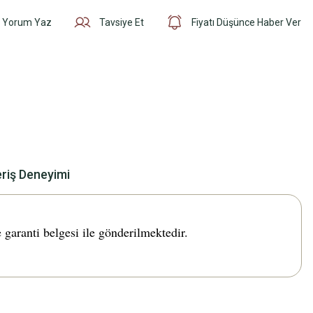
Yorum Yaz
Tavsiye Et
Fiyatı Düşünce Haber Ver
eriş Deneyimi
ranti belgesi ile gönderilmektedir.