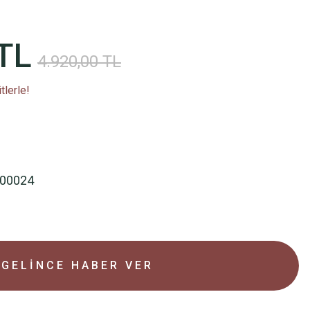
TL
4.920,00 TL
tlerle!
00024
GELİNCE HABER VER