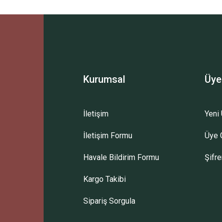
Ürün hakkında henüz soru sorulmamış.
Bu ürüne ilk yorumu siz yapın!
Sitemize ilk yorumu siz yapın!
Deneyimini Paylaş
Yorum Yaz
Soru Sor
Kurumsal
Üye
İletişim
Yeni 
İletişim Formu
Üye G
Havale Bildirim Formu
Şifr
Kargo Takibi
Sipariş Sorgula