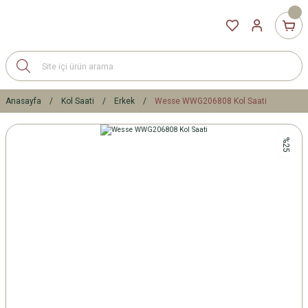
Anasayfa
Kol Saati
Erkek
Wesse WWG206808 Kol Saati
%25