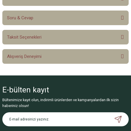
Soru & Cevap
Bu ürüne ilk yorumu siz yapın!
Taksit Seçenekleri
Yorum Yaz
Ürün hakkında henüz soru sorulmamış.
Alışveriş Deneyimi
Soru Sor
Sitemize ilk yorumu siz yapın!
E-bülten
kayıt
Deneyimini Paylaş
Bültenimize kayıt olun, indirimli ürünlerden ve kampanyalardan ilk sizin
haberiniz olsun!