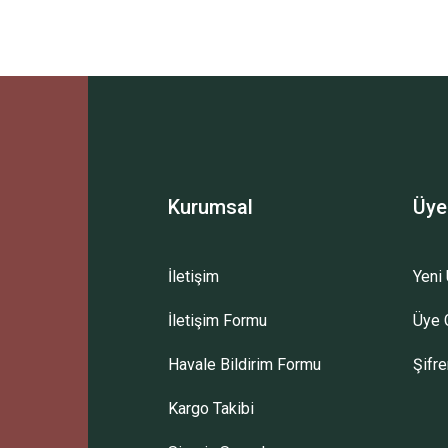
Ürün hakkında henüz soru sorulmamış.
Bu ürüne ilk yorumu siz yapın!
Sitemize ilk yorumu siz yapın!
Deneyimini Paylaş
Yorum Yaz
Soru Sor
Kurumsal
Üye
İletişim
Yeni 
İletişim Formu
Üye G
Havale Bildirim Formu
Şifr
Kargo Takibi