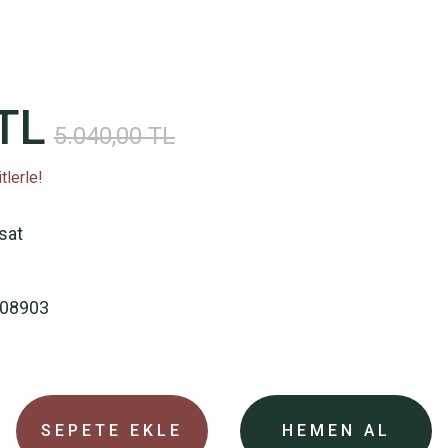
TL
5.040,00 TL
tlerle!
rsat
08903
SEPETE EKLE
HEMEN AL