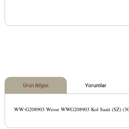
Ürün Bilgisi
Yorumlar
WW-G208903 Wesse WWG208903 Kol Saati (SZ) (30) Türki