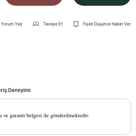
Yorum Yaz
Tavsiye Et
Fiyatı Düşünce Haber Ver
eriş Deneyimi
e garanti belgesi ile gönderilmektedir.