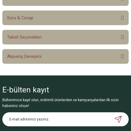
Soru & Cevap
Bu ürüne ilk yorumu siz yapın!
Taksit Seçenekleri
Yorum Yaz
Ürün hakkında henüz soru sorulmamış.
Alışveriş Deneyimi
Soru Sor
Sitemize ilk yorumu siz yapın!
E-bülten
kayıt
Deneyimini Paylaş
Bültenimize kayıt olun, indirimli ürünlerden ve kampanyalardan ilk sizin
haberiniz olsun!