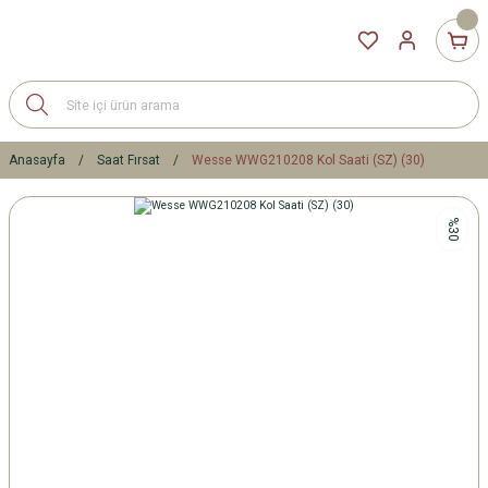
Anasayfa
Saat Fırsat
Wesse WWG210208 Kol Saati (SZ) (30)
%30