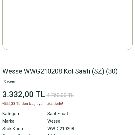
Wesse WWG210208 Kol Saati (SZ) (30)
0 yorum
3.332,00 TL
4.760,00 TL
*555,33 TL den başlayan taksitlerle!
Kategori
Saat Fırsat
Marka
Wesse
Stok Kodu
WW-G210208