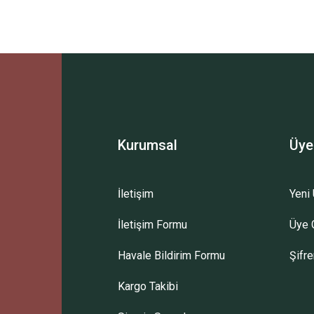
Ürün hakkında henüz soru sorulmamış.
Bu ürüne ilk yorumu siz yapın!
Sitemize ilk yorumu siz yapın!
Deneyimini Paylaş
Yorum Yaz
Soru Sor
Kurumsal
Üye
İletişim
Yeni 
İletişim Formu
Üye G
Havale Bildirim Formu
Şifr
Kargo Takibi