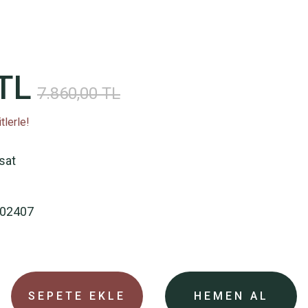
TL
7.860,00 TL
tlerle!
rsat
02407
SEPETE EKLE
HEMEN AL