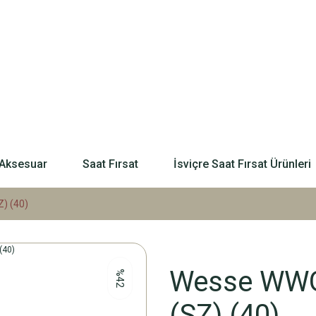
Aksesuar
Saat Fırsat
İsviçre Saat Fırsat Ürünleri
) (40)
Wesse WWG4
%42
(SZ) (40)