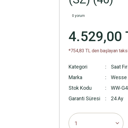
0 yorum
4.529,00 
*754,83 TL den başlayan taksi
Kategori
Saat Fı
Marka
Wesse
Stok Kodu
WW-G4
Garanti Süresi
24 Ay