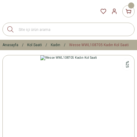
Anasayfa
Kol Saati
Kadın
Wesse WWL108705 Kadın Kol Saati
%25