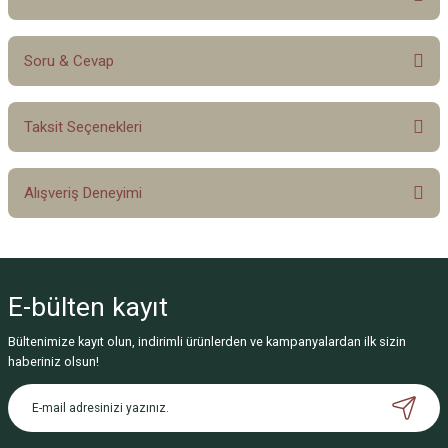
Soru & Cevap
Bu ürüne ilk yorumu siz yapın!
Taksit Seçenekleri
Yorum Yaz
Ürün hakkında henüz soru sorulmamış.
Alışveriş Deneyimi
Soru Sor
Sitemize ilk yorumu siz yapın!
E-bülten
kayıt
Deneyimini Paylaş
Bültenimize kayıt olun, indirimli ürünlerden ve kampanyalardan ilk sizin
haberiniz olsun!